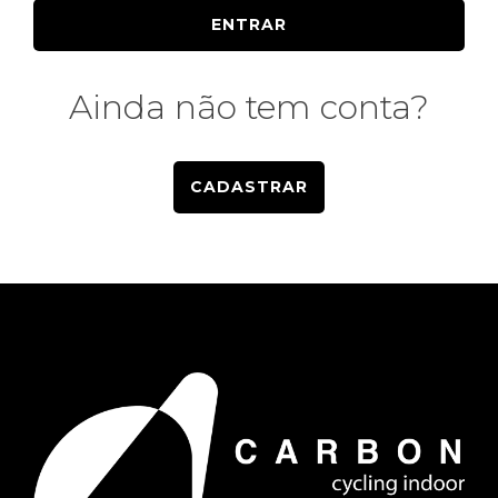
ENTRAR
Ainda não tem conta?
CADASTRAR